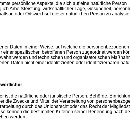
e persönliche Aspekte, die sich auf eine natürliche Person
ch Arbeitsleistung, wirtschaftlicher Lage, Gesundheit, persönl
thaltsort oder Ortswechsel dieser natürlichen Person zu analysie
ener Daten in einer Weise, auf welche die personenbezogenen
r einer spezifischen betroffenen Person zugeordnet werden kö
fbewahrt werden und technischen und organisatorischen Maßna
en Daten nicht einer identifizierten oder identifizierbaren natü
wortlicher
er ist die natürliche oder juristische Person, Behörde, Einrichtu
über die Zwecke und Mittel der Verarbeitung von personenbezog
rarbeitung durch das Unionsrecht oder das Recht der Mitglieds
ise können die bestimmten Kriterien seiner Benennung nach d
sehen werden.