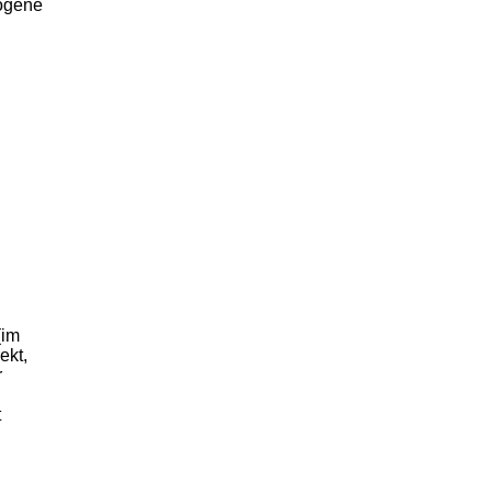
zogene
(im
ekt,
r
t