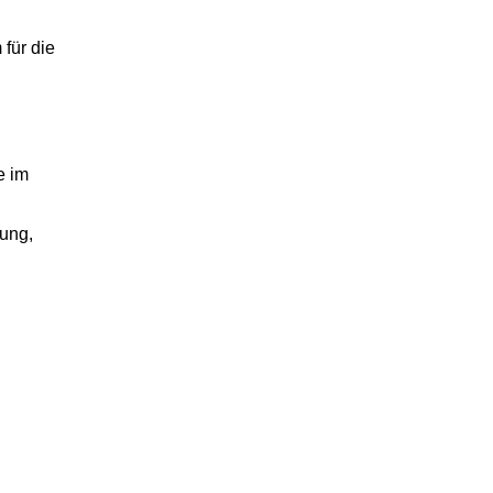
 für die
e im
kung,