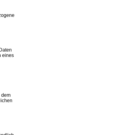
ezogene
 Daten
n eines
, dem
lichen