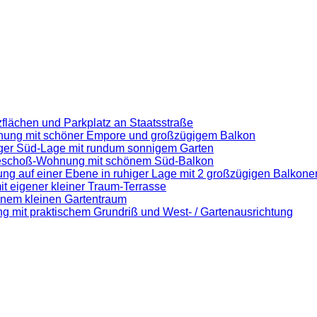
flächen und Parkplatz an Staatsstraße
nung mit schöner Empore und großzügigem Balkon
iger Süd-Lage mit rundum sonnigem Garten
eschoß-Wohnung mit schönem Süd-Balkon
auf einer Ebene in ruhiger Lage mit 2 großzügigen Balkone
it eigener kleiner Traum-Terrasse
enem kleinen Gartentraum
g mit praktischem Grundriß und West- / Gartenausrichtung