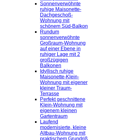
Sonnenverwöhnte
ruhige Maisonette-
Dachgeschoß-
Wohnung mit
schönem Süd-Balkon
Rundum
sonnenverwöhnte
Großraum-Wohnung
auf einer Ebene in
ruhiger Lage mit 2
großzügigen
Balkonen
Idyllisch ruhige
Maisonette-Klein-
Wohnung mit eigener
kleiner Traum-
Terrasse
Perfekt geschnittene
Klein-Wohnung mit
eigenem kleinen
Gartentraum
Laufend
modernisierte, kleine
Altbau-Wohnung mit
praktischem Grundriß