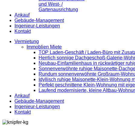
und West- /
Gartenausrichtung
Ankauf
Gebäude-Management
Ingenieur-Leistungen
Kontakt
Vermietung
Immoblien Miete
TOP Laden-Geschäft / Laden-Büro mit Zusatz
Herrlich sonnige Dachgeschoß-Galerie-Woh
Neubau-Einfamilienhaus in rückwärtiger ruh
Sonnenverwöhnte ruhige Maisonette-Dachg
Rundum sonnenverwöhnte Großraum-Wohnung 
Idyllisch ruhige Maisonette-Klein-Wohnung m
Perfekt geschnittene Klein-Wohnung mit eig
Laufend modernisierte, kleine Altbau-Wohnun
Ankauf
Gebäude-Management
Ingenieur-Leistungen
Kontakt