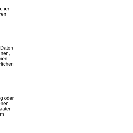
icher
ren
 Daten
nnen,
hmen
rlichen
ng oder
enen
taaten
em