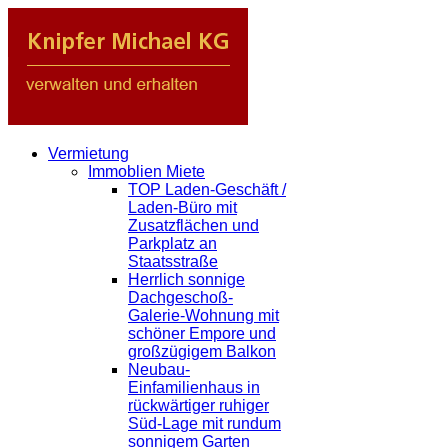
Vermietung
Immoblien Miete
TOP Laden-Geschäft /
Laden-Büro mit
Zusatzflächen und
Parkplatz an
Staatsstraße
Herrlich sonnige
Dachgeschoß-
Galerie-Wohnung mit
schöner Empore und
großzügigem Balkon
Neubau-
Einfamilienhaus in
rückwärtiger ruhiger
Süd-Lage mit rundum
sonnigem Garten